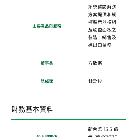
系統整體解決
方案提供和觸
控顯示器模組
主要產品與服務
及觸控面板之
製造，銷售及
進出口業務
方敏宗
董事長
林盈杉
總經理
財務基本資料
新台幣 15.3 億
元 (截至2026
股本總市值