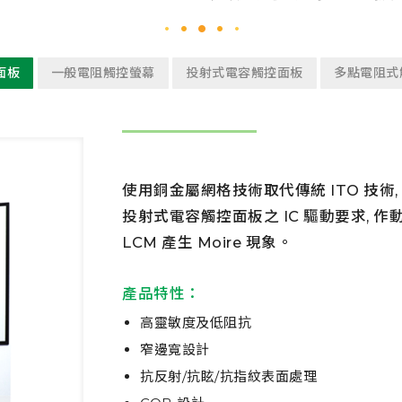
面板
一般電阻觸控螢幕
投射式電容觸控面板
多點電阻式
使用銅金屬網格技術取代傳統 ITO 技術
投射式電容觸控面板之 IC 驅動要求, 作動區
LCM 產生 Moire 現象。
產品特性：
高靈敏度及低阻抗
窄邊寬設計
抗反射/抗眩/抗指紋表面處理