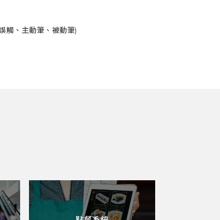
誤觸、主動筆、被動筆)
點餐系統