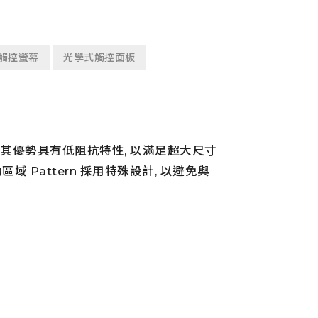
觸控螢幕
光學式觸控面板
, 其優勢具有低阻抗特性, 以滿足超大尺寸
域 Pattern 採用特殊設計, 以避免與