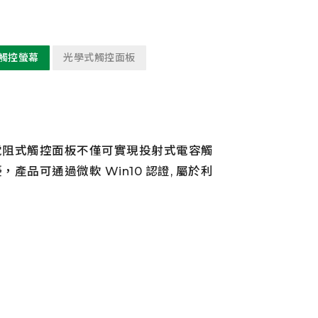
觸控螢幕
光學式觸控面板
電阻式觸控面板不僅可實現投射式電容觸
品可通過微軟 Win10 認證, 屬於利