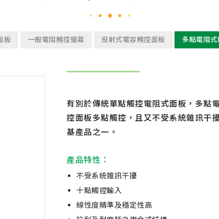
面板
一般電阻觸控螢幕
投射式電容觸控面板
多點電阻式
有別於傳統單點觸控電阻式面板，多點
控面板多點觸控，且又不受系統雜訊干擾，產
基產品之一。
產品特性：
不受系統雜訊干擾
十點觸控輸入
線性度精準及穩定性高