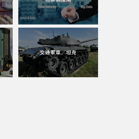
交通軍車╱坦克